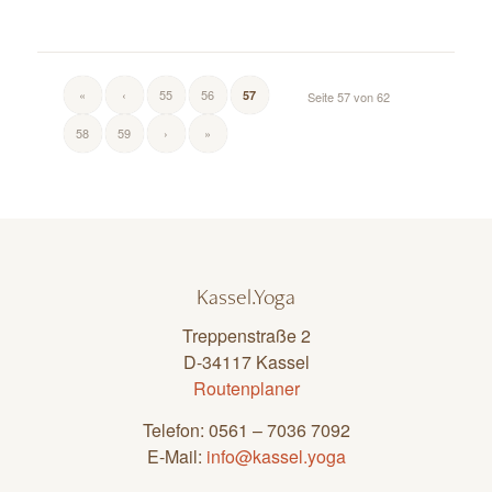
«
‹
55
56
57
Seite 57 von 62
58
59
›
»
Kassel.Yoga
Treppenstraße 2
D-34117 Kassel
Routenplaner
Telefon: 0561 – 7036 7092
E-Mail:
info@kassel.yoga