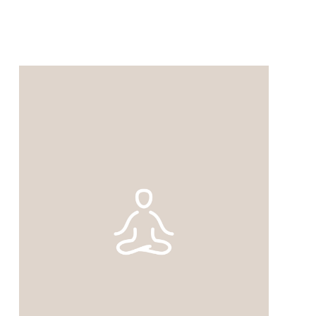
Hier erlebst du offen und interessiert
die Wohltaten des Yoga und fühlst
dich dadurch vitaler und
ausgeglichener.