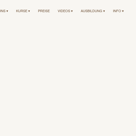
UNS ▾
KURSE ▾
PREISE
VIDEOS ▾
AUSBILDUNG ▾
INFO ▾