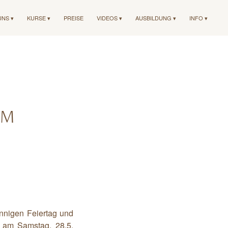
UNS ▾
KURSE ▾
PREISE
VIDEOS ▾
AUSBILDUNG ▾
INFO ▾
AM
nnigen Feiertag und
e am Samstag, 28.5.