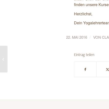
finden unsere Kurse 
Herzlichst,
Dein Yogalehrertea
/
22. MAI 2016
VON
CLA
Eintrag teilen
Gesundheitsmanagement – Business
– Yoga – die 30 Minuten Paus...