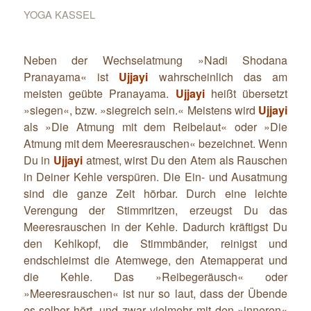
YOGA KASSEL
Neben der Wechselatmung »Nadi Shodana
Pranayama« ist
Ujjayi
wahrscheinlich das am
meisten geübte Pranayama.
Ujjayi
heißt übersetzt
»siegen«, bzw. »siegreich sein.« Meistens wird
Ujjayi
als »Die Atmung mit dem Reibelaut« oder »Die
Atmung mit dem Meeresrauschen« bezeichnet. Wenn
Du in
Ujjayi
atmest, wirst Du den Atem als Rauschen
in Deiner Kehle verspüren. Die Ein- und Ausatmung
sind die ganze Zeit hörbar. Durch eine leichte
Verengung der Stimmritzen, erzeugst Du das
Meeresrauschen in der Kehle. Dadurch kräftigst Du
den Kehlkopf, die Stimmbänder, reinigst und
endschleimst die Atemwege, den Atemapperat und
die Kehle. Das »Reibegeräusch« oder
»Meeresrauschen« ist nur so laut, dass der Übende
es selber hört, und zwar vielmehr mit den »inneren«