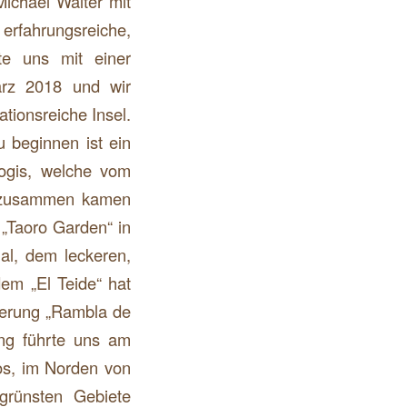
ichael Walter mit
rfahrungsreiche,
kte uns mit einer
rz 2018 und wir
tionsreiche Insel.
 beginnen ist ein
Yogis, welche vom
en zusammen kamen
 „Taoro Garden“ in
l, dem leckeren,
dem „El Teide“ hat
derung „Rambla de
ng führte uns am
jos, im Norden von
 grünsten Gebiete