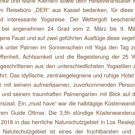
ke und Marie Klement sowie dem Reiseveranstalter M
 Reisebüro „DER“ aus Kassel bedanken, für diese e
nd interessante Yogareise. Der Wettergott beschen
 bei angenehmen 24 Grad vom 2. März bis 9. Mä
gene Faust und auf zwei geführten Ausflüge diese vegeta
k unter Palmen im Sonnenschein mit Yoga den Tag zu
fenheit, Achtsamkeit und die Begeisterung der 25 
tgeschrittenen aus den unterschiedlichsten Yogastil
hrt. Das idyllische, zentralegelegnene und ruhige Hotel
uz mit seinem aufmerksamen, zuvorkommenden Persona
n und seinem traumhaften Palmengarten mit Blick auf 
rsüsst. Ein „must have“ war die halbtägige Küstenwan
erem Guide Ottmar. Die 3,5h stündige Küstenwanderu
2018 in das herrliche Naturschutzgebiet in Los Reale
s Natutschutzgebiet ist eines der fruchtbarsten und