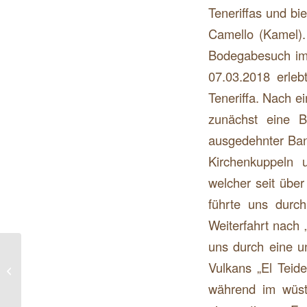
Teneriffas und bie
Camello (Kamel)
Bodegabesuch im 
07.03.2018 erleb
Teneriffa. Nach e
zunächst eine B
ausgedehnter Bana
Kirchenkuppeln 
welcher seit über
führte uns durch
Weiterfahrt nach 
uns durch eine un
Monatsasana für März/April das
Vulkans „El Teid
Tönen des Vokals „u“ für unser...
während im wüst