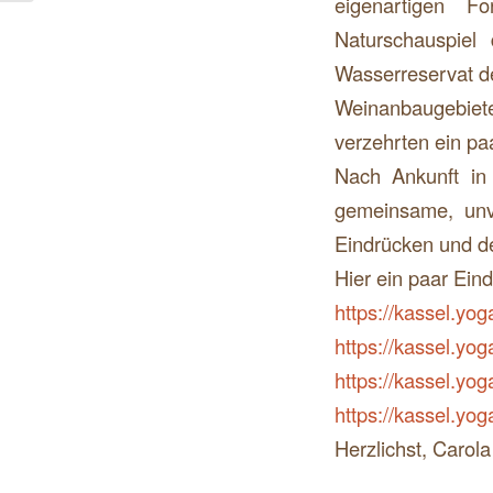
eigenartigen F
Naturschauspiel 
Wasserreservat de
Weinanbaugebiete 
verzehrten ein pa
Nach Ankunft in 
gemeinsame, unv
Eindrücken und de
Hier ein paar Ein
https://kassel.y
https://kassel.y
https://kassel.yo
https://kassel.yo
Herzlichst, Carol