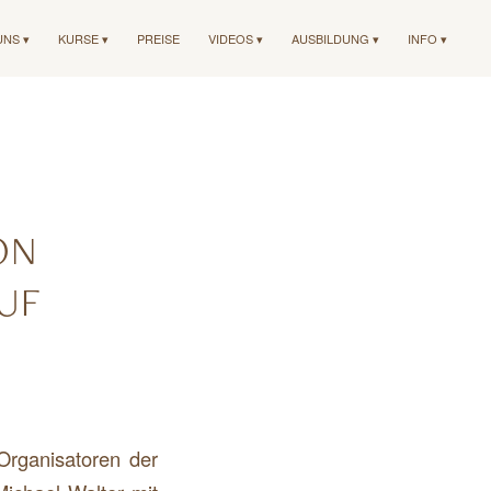
UNS ▾
KURSE ▾
PREISE
VIDEOS ▾
AUSBILDUNG ▾
INFO ▾
ON
UF
Organisatoren der