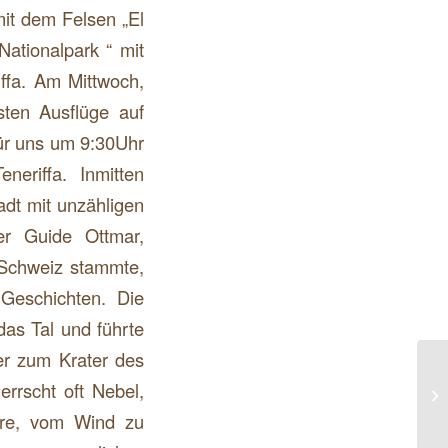
mit dem Felsen „El
Nationalpark “ mit
ffa. Am Mittwoch,
sten Ausflüge auf
für uns um 9:30Uhr
eriffa. Inmitten
adt mit unzähligen
er Guide Ottmar,
r Schweiz stammte,
 Geschichten. Die
das Tal und führte
ter zum Krater des
Mo
rrscht oft Nebel,
Vo
Sv
rre, vom Wind zu