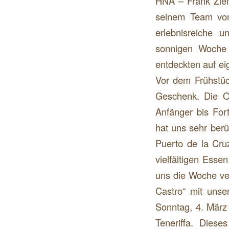
HNA – Frank Ziem
seinem Team vom
erlebnisreiche u
sonnigen Woche
entdeckten auf ei
Vor dem Frühstüc
Geschenk. Die Of
Anfänger bis For
hat uns sehr berü
Puerto de la Cr
vielfältigen Esse
uns die Woche ve
Castro“ mit uns
Sonntag, 4. März 
Teneriffa. Diese