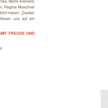
mke, Marie Klement,
am, Regine Moschner
führt haben. „Danke“
 freuen uns auf ein
 MIT FREUDE UND
t:
Mo
– 