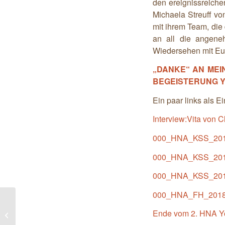
den ereignissreich
Michaela Streuff v
mit ihrem Team, die
an all die angeneh
Wiedersehen mit Eu
„DANKE“ AN MEI
BEGEISTERUNG Y
Ein paar links als
Interview:Vita von C
000_HNA_KSS_201
000_HNA_KSS_201
000_HNA_KSS_201
000_HNA_FH_2018
Monatsasana für Juli und August –
Ende vom 2. HNA 
Potpourri des Tönens der Vokale