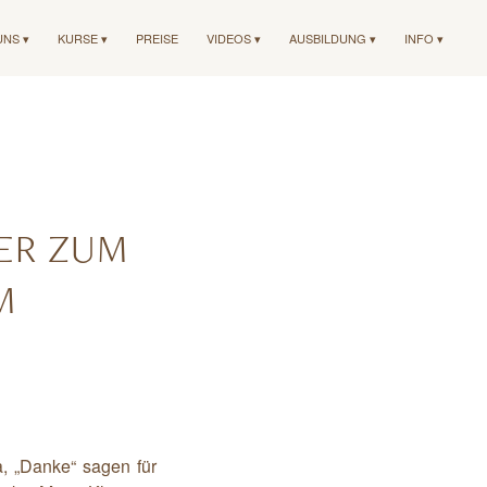
UNS ▾
KURSE ▾
PREISE
VIDEOS ▾
AUSBILDUNG ▾
INFO ▾
ER ZUM
M
 „Danke“ sagen für