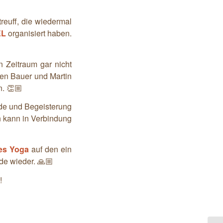
euff, die wiedermal
EL
organisiert haben.
 Zeitraum gar nicht
ten Bauer und Martin
n. 👏🏼
ude und Begeisterung
in kann in Verbindung
es Yoga
auf den ein
de wieder. 🙏🏼
!