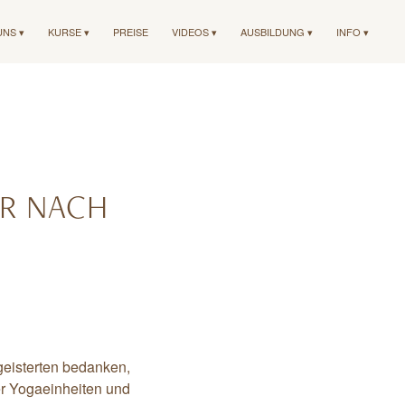
UNS ▾
KURSE ▾
PREISE
VIDEOS ▾
AUSBILDUNG ▾
INFO ▾
R NACH
eisterten bedanken,
er Yogaeinheiten und