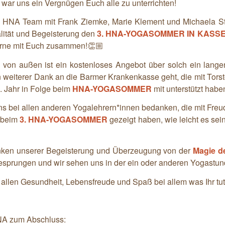
 war uns ein Vergnügen Euch alle zu unterrichten!
 HNA Team mit Frank Ziemke, Marie Klement und Michaela Str
alität und Begeisterung den
3. HNA-YOGASOMMER IN
KASS
gerne mit Euch zusammen!👏🏼
 von außen ist ein kostenloses Angebot über solch ein langen
n weiterer Dank an die Barmer Krankenkasse geht, die mit Tors
. Jahr in Folge beim
HNA-YOGASOMMER
mit unterstützt habe
s bei allen anderen Yogalehrern*innen bedanken, die mit Fre
n beim
3. HNA-YOGASOMMER
gezeigt haben, wie leicht es se
Funken unserer Begeisterung und Überzeugung von der
Magie d
sprungen und wir sehen uns in der ein oder anderen Yogastun
llen Gesundheit, Lebensfreude und Spaß bei allem was Ihr tut
NA zum Abschluss: