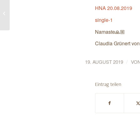
Yoga kennt kein Alter! HNA-
HNA 20.08.2019
YOGASOMMER 2019 in Kassel ist
single-1
nicht nur für Erw...
Namaste🙏🏼
Claudia Grünert vo
/
19. AUGUST 2019
VO
Eintrag teilen