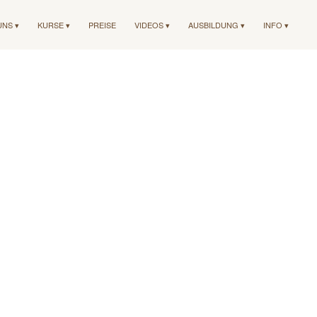
UNS ▾
KURSE ▾
PREISE
VIDEOS ▾
AUSBILDUNG ▾
INFO ▾