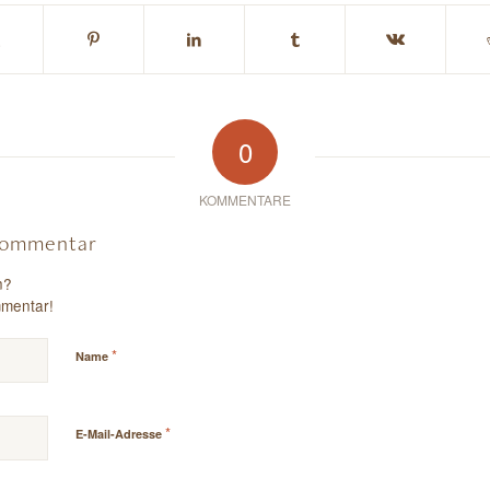
0
KOMMENTARE
 Kommentar
n?
mmentar!
*
Name
*
E-Mail-Adresse