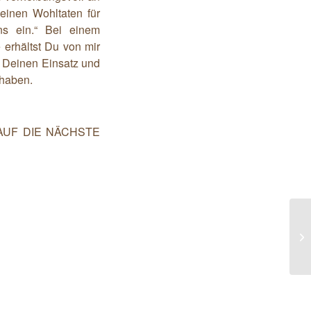
einen Wohltaten für
s ein.“ Bei einem
erhältst Du von mir
h Deinen Einsatz und
 haben.
AUF DIE NÄCHSTE
20
zu
Sa