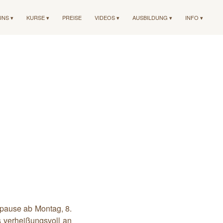
UNS ▾
KURSE ▾
PREISE
VIDEOS ▾
AUSBILDUNG ▾
INFO ▾
pause ab Montag, 8.
s verheißungsvoll an