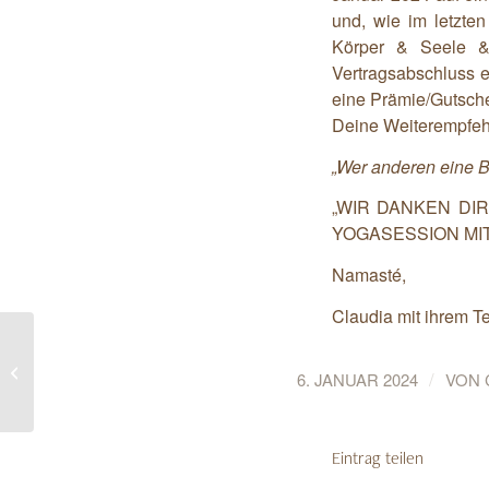
und, wie im letzte
Körper & Seele &
Vertragsabschluss 
eine Prämie/Gutsche
Deine Weiterempfehl
„Wer anderen eine Bl
„WIR DANKEN DI
YOGASESSION MIT 
Namasté,
Claudia mit ihrem 
FROHE WEIHNACHTEN –
GENUSSVOLLE FESTTAGE –
/
6. JANUAR 2024
VON
ATEMBERAUBENDER START...
Eintrag teilen