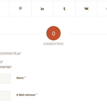
0
KOMMENTARE
 Kommentar
n?
mmentar!
*
Name
*
E-Mail-Adresse