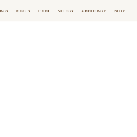
UNS ▾
KURSE ▾
PREISE
VIDEOS ▾
AUSBILDUNG ▾
INFO ▾