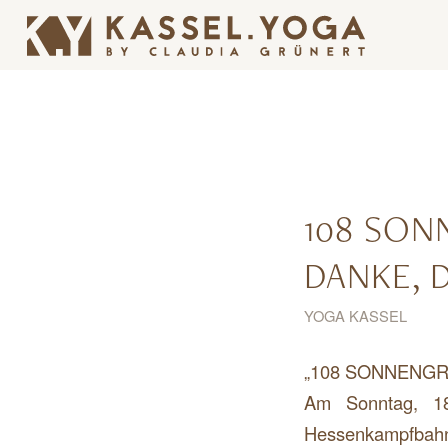
108 SON
ANKE, D
YOGA KASSEL
„108 SONNENGRÜ
Am Sonntag, 1
Hessenkampfbahn 