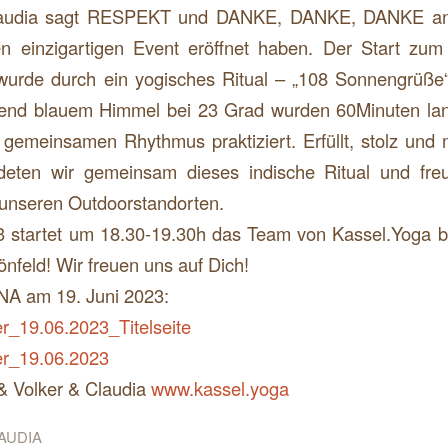
laudia sagt RESPEKT und DANKE, DANKE, DANKE an a
n einzigartigen Event eröffnet haben. Der Start zu
e durch ein yogisches Ritual – „108 Sonnengrüße“ e
hlend blauem Himmel bei 23 Grad wurden 60Minuten la
gemeinsamen Rhythmus praktiziert. Erfüllt, stolz und 
eten wir gemeinsam dieses indische Ritual und fre
nseren Outdoorstandorten.
3 startet um 18.30-19.30h das Team von Kassel.Yoga b
önfeld! Wir freuen uns auf Dich!
NA am 19. Juni 2023:
19.06.2023_Titelseite
_19.06.2023
& Volker & Claudia
www.kassel.yoga
AUDIA