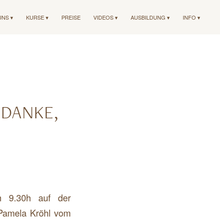
UNS ▾
KURSE ▾
PREISE
VIDEOS ▾
AUSBILDUNG ▾
INFO ▾
ANKE, D
 9.30h auf der
 Pamela Kröhl vom