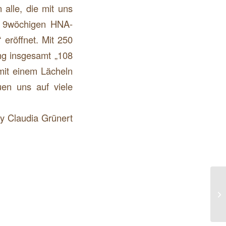
lle, die mit uns
m 9wöchigen HNA-
röffnet. Mit 250
ng insgesamt „108
mit einem Lächeln
uen uns auf viele
y Claudia Grünert
7
W
P