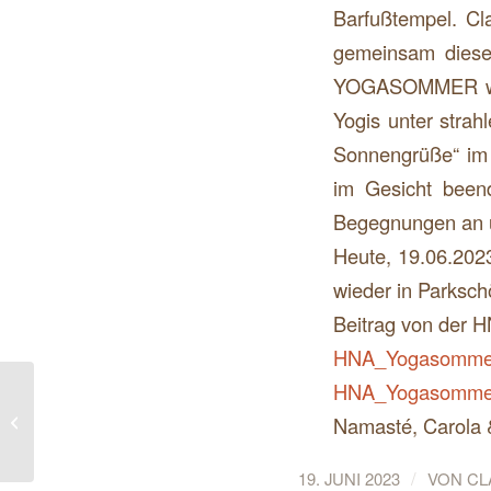
Barfußtempel. C
gemeinsam diese
YOGASOMMER wurd
Yogis unter stra
Sonnengrüße“ im 
im Gesicht beend
Begegnungen an u
Heute, 19.06.202
wieder in Parksch
Beitrag von der H
HNA_Yogasommer_
HNA_Yogasommer
108 Sonnengrüße zum Auftakt vom
7. HNA-YOGASOMMER am
Namasté, Carola 
18.06.2023 um 9.30Uhr...
/
19. JUNI 2023
VON
CL