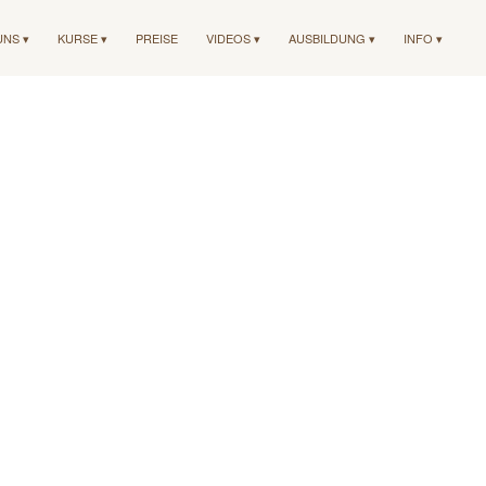
UNS ▾
KURSE ▾
PREISE
VIDEOS ▾
AUSBILDUNG ▾
INFO ▾