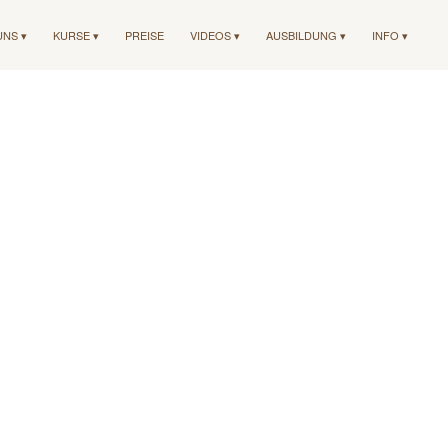
UNS ▾
KURSE ▾
PREISE
VIDEOS ▾
AUSBILDUNG ▾
INFO ▾