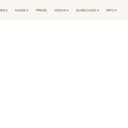
UNS ▾
KURSE ▾
PREISE
VIDEOS ▾
AUSBILDUNG ▾
INFO ▾