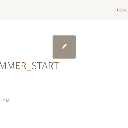
ÜBER 
MMER_START
UDIA