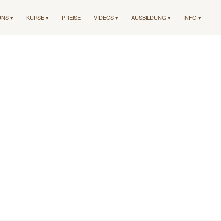
UNS ▾
KURSE ▾
PREISE
VIDEOS ▾
AUSBILDUNG ▾
INFO ▾