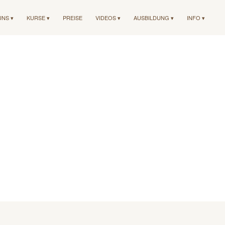
UNS ▾
KURSE ▾
PREISE
VIDEOS ▾
AUSBILDUNG ▾
INFO ▾