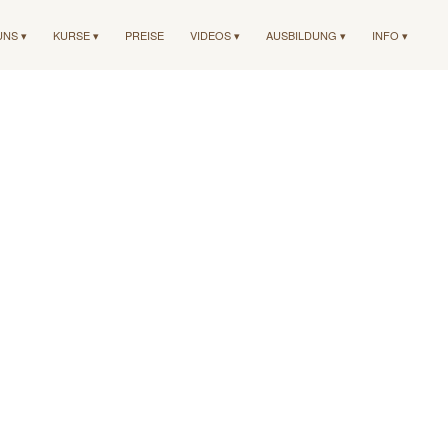
UNS ▾
KURSE ▾
PREISE
VIDEOS ▾
AUSBILDUNG ▾
INFO ▾