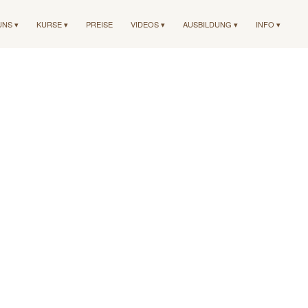
UNS ▾
KURSE ▾
PREISE
VIDEOS ▾
AUSBILDUNG ▾
INFO ▾