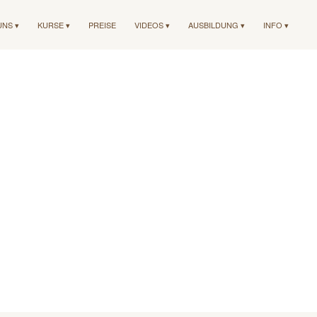
UNS ▾
KURSE ▾
PREISE
VIDEOS ▾
AUSBILDUNG ▾
INFO ▾