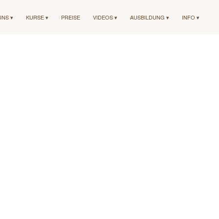
UNS ▾
KURSE ▾
PREISE
VIDEOS ▾
AUSBILDUNG ▾
INFO ▾