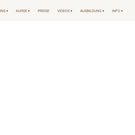
UNS ▾
KURSE ▾
PREISE
VIDEOS ▾
AUSBILDUNG ▾
INFO ▾