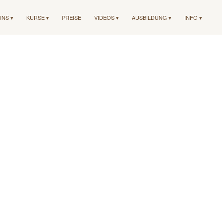
UNS ▾
KURSE ▾
PREISE
VIDEOS ▾
AUSBILDUNG ▾
INFO ▾