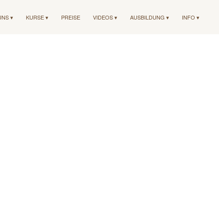
UNS ▾
KURSE ▾
PREISE
VIDEOS ▾
AUSBILDUNG ▾
INFO ▾